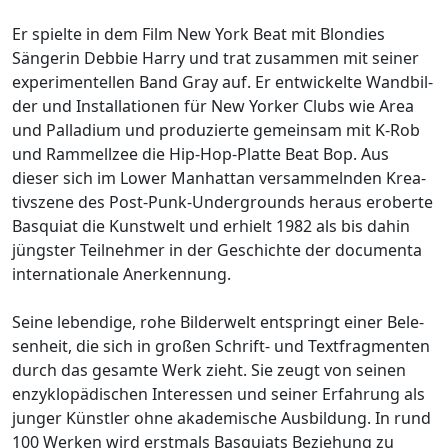
Er spielte in dem Film New York Beat mit Blon­dies
Sänge­rin Debbie Harry und trat zusam­men mit seiner
expe­ri­men­tel­len Band Gray auf. Er entwi­ckelte Wand­bil­
der und Instal­la­tio­nen für New Yorker Clubs wie Area
und Palla­dium und produ­zierte gemein­sam mit K-Rob
und Rammell­zee die Hip-Hop-Platte Beat Bop. Aus
dieser sich im Lower Manhat­tan versam­meln­den Krea­
tiv­szene des Post-Punk-Under­grounds heraus eroberte
Basquiat die Kunst­welt und erhielt 1982 als bis dahin
jüngs­ter Teil­neh­mer in der Geschichte der docu­menta
inter­na­tio­nale Aner­ken­nung.
Seine leben­dige, rohe Bilder­welt entspringt einer Bele­
sen­heit, die sich in großen Schrift- und Text­frag­men­ten
durch das gesamte Werk zieht. Sie zeugt von seinen
enzy­klo­pä­di­schen Inter­es­sen und seiner Erfah­rung als
junger Künst­ler ohne akade­mi­sche Ausbil­dung. In rund
100 Werken wird erst­mals Basqui­ats Bezie­hung zu