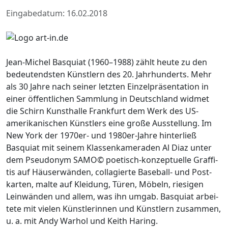
Eingabedatum: 16.02.2018
Jean-Michel Basquiat (1960–1988) zählt heute zu den
bedeu­tends­ten Künst­lern des 20. Jahr­hun­derts. Mehr
als 30 Jahre nach seiner letz­ten Einzel­prä­sen­ta­tion in
einer öffent­li­chen Samm­lung in Deutsch­land widmet
die Schirn Kunst­halle Frank­furt dem Werk des US-
ameri­ka­ni­schen Künst­lers eine große Ausstel­lung. Im
New York der 1970er- und 1980er-Jahre hinter­ließ
Basquiat mit seinem Klas­sen­ka­me­ra­den Al Diaz unter
dem Pseud­onym SAMO© poetisch-konzep­tu­elle Graf­fi­
tis auf Häuser­wän­den, colla­gierte Base­ball- und Post­
kar­ten, malte auf Klei­dung, Türen, Möbeln, riesi­gen
Lein­wän­den und allem, was ihn umgab. Basquiat arbei­
tete mit vielen Künst­le­rin­nen und Künst­lern zusam­men,
u. a. mit Andy Warhol und Keith Haring.