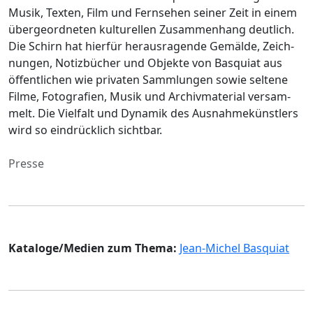
Musik, Texten, Film und Fern­se­hen seiner Zeit in einem
über­ge­ord­ne­ten kultu­rel­len Zusam­men­hang deut­lich.
Die Schirn hat hier­für heraus­ra­gende Gemälde, Zeich­
nun­gen, Notiz­bü­cher und Objekte von Basquiat aus
öffent­li­chen wie priva­ten Samm­lun­gen sowie seltene
Filme, Foto­gra­fien, Musik und Archiv­ma­te­rial versam­
melt. Die Viel­falt und Dyna­mik des Ausnah­me­künst­lers
wird so eindrück­lich sicht­bar.
Presse
Kataloge/Medien zum Thema:
Jean-Michel Basquiat