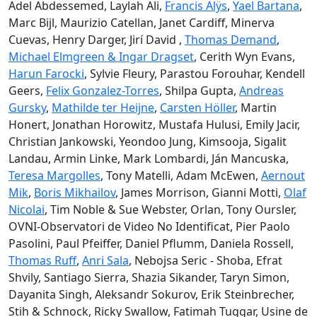
Adel Abdessemed, Laylah Ali,
Francis Alÿs
,
Yael Bartana
,
Marc Bijl, Maurizio Catellan, Janet Cardiff, Minerva
Cuevas, Henry Darger, Jirí David ,
Thomas Demand
,
Michael Elmgreen & Ingar Dragset
, Cerith Wyn Evans,
Harun Farocki
, Sylvie Fleury, Parastou Forouhar, Kendell
Geers,
Felix Gonzalez-Torres
, Shilpa Gupta,
Andreas
Gursky
,
Mathilde ter Heijne
,
Carsten Höller
, Martin
Honert, Jonathan Horowitz, Mustafa Hulusi, Emily Jacir,
Christian Jankowski, Yeondoo Jung, Kimsooja, Sigalit
Landau, Armin Linke, Mark Lombardi, Ján Mancuska,
Teresa Margolles
, Tony Matelli, Adam McEwen,
Aernout
Mik
,
Boris Mikhailov
, James Morrison, Gianni Motti,
Olaf
Nicolai
, Tim Noble & Sue Webster, Orlan, Tony Oursler,
OVNI-Observatori de Video No Identificat, Pier Paolo
Pasolini, Paul Pfeiffer, Daniel Pflumm, Daniela Rossell,
Thomas Ruff
,
Anri Sala
, Nebojsa Seric - Shoba, Efrat
Shvily, Santiago Sierra, Shazia Sikander, Taryn Simon,
Dayanita Singh, Aleksandr Sokurov, Erik Steinbrecher,
Stih & Schnock, Ricky Swallow, Fatimah Tuggar, Usine de