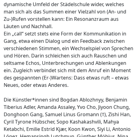
dynamische Umfeld der Städelschule wider, welches
man sich als das Summen einer Vielzahl von (An- und
Zu-)Rufen vorstellen kann: Ein Resonanzraum aus
Läuten und Nachhall.
Ein „call“ setzt stets eine Form der Kommunikation in
Gang, etwa einen Dialog und ein Feedback zwischen
verschiedenen Stimmen, ein Wechselspiel von Sprechen
und Hören. Darin schleichen sich auch Rauschen und
seltsame Echos, Unterbrechungen und Ablenkungen
ein. Zugleich verbindet sich mit dem Anruf ein Moment
des gespannten (Er-)Wartens: Dass etwas ruft – etwas
Neues, oder etwas Anderes.
Die Künstler*innen sind Bogdan Ablozhnyy, Benjamin
Tiberius Adler, Amanda Assaley, Yvo Cho, Jiyoon Chung,
Donghoon Gang, Samuel Linus Gromann (†), Zishi Han,
Cyril Tyrone Hübscher, Sopo Kashakashvili, Mahya
Ketabchi, Emilie Estrid Kjær, Koon Kwon, Siyi Li, Antonio
López, Hemansingh Lutchmun, Günther Möbius, Nina