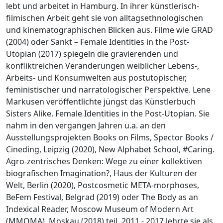
lebt und arbeitet in Hamburg. In ihrer künstlerisch-
filmischen Arbeit geht sie von alltagsethnologischen
und kinematographischen Blicken aus. Filme wie GRAD
(2004) oder Sankt – Female Identities in the Post-
Utopian (2017) spiegeln die gravierenden und
konfliktreichen Veränderungen weiblicher Lebens-,
Arbeits- und Konsumwelten aus postutopischer,
feministischer und narratologischer Perspektive. Lene
Markusen veröffentlichte jüngst das Künstlerbuch
Sisters Alike. Female Identities in the Post-Utopian. Sie
nahm in den vergangen Jahren u.a. an den
Ausstellungsprojekten Books on Films, Spector Books /
Cineding, Leipzig (2020), New Alphabet School, #Caring.
Agro-zentrisches Denken: Wege zu einer kollektiven
biografischen Imagination?, Haus der Kulturen der
Welt, Berlin (2020), Postcosmetic META-morphoses,
BeFem Festival, Belgrad (2019) oder The Body as an
Indexical Reader, Moscow Museum of Modern Art
(MMOMA), Moskau (2018) teil. 2011 - 2017 lehrte sie als