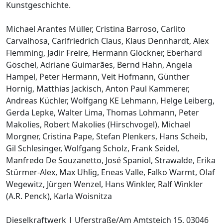
Kunstgeschichte.
Michael Arantes Müller, Cristina Barroso, Carlito
Carvalhosa, Carlfriedrich Claus, Klaus Dennhardt, Alex
Flemming, Jadir Freire, Hermann Glöckner, Eberhard
Göschel, Adriane Guimarães, Bernd Hahn, Angela
Hampel, Peter Hermann, Veit Hofmann, Günther
Hornig, Matthias Jackisch, Anton Paul Kammerer,
Andreas Küchler, Wolfgang KE Lehmann, Helge Leiberg,
Gerda Lepke, Walter Lima, Thomas Lohmann, Peter
Makolies, Robert Makolies (Hirschvogel), Michael
Morgner, Cristina Pape, Stefan Plenkers, Hans Scheib,
Gil Schlesinger, Wolfgang Scholz, Frank Seidel,
Manfredo De Souzanetto, José Spaniol, Strawalde, Erika
Stürmer-Alex, Max Uhlig, Eneas Valle, Falko Warmt, Olaf
Wegewitz, Jürgen Wenzel, Hans Winkler, Ralf Winkler
(A.R. Penck), Karla Woisnitza
Dieselkraftwerk | Uferstraße/Am Amtsteich 15, 03046