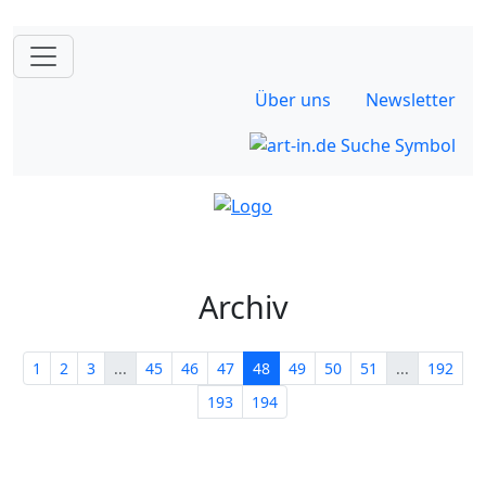
Über uns
Newsletter
Archiv
1
2
3
...
45
46
47
48
49
50
51
...
192
193
194